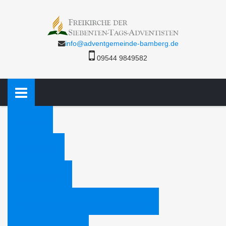
info@adventgemeinde-bamberg.de
09544 9849582
Startseite
Bücheraktion
Die Adventisten
Freikirche der Siebenten-Tags-Adventisten