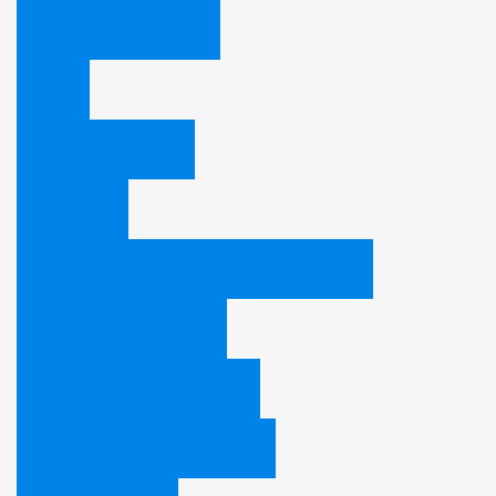
Die Bibel und Halloween
Zitate
Kontakt / Impressum
Impressum
Kontakt / Adresse - Adventgemeinde Bamberg
Pastor - Bernhard Schüle
Gemeindeleiter - David Heibel
Gemeindeleiter - Paul Hoffmann