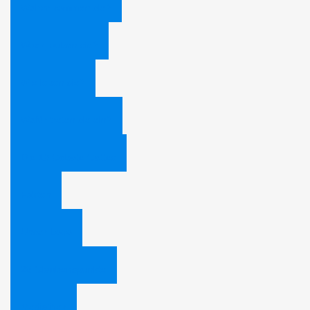
Woher kommen sie?
Was glauben sie?
Wie leben sie?
Wofür treten sie ein?
Die 10 Gebote Gottes
Fakten
Unser Logo
28 Glaubenspunkte
Mediathek