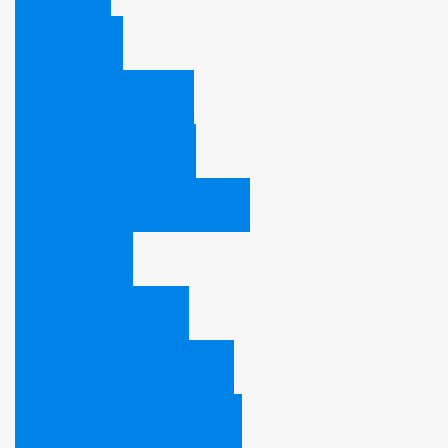
Alles in MP3
Predigten in mp3 - Blog
Predigten in mp3 - Liste
Kindergeschichten in mp3 - Blog
Jugend - Blog
Geschichte / Feiertage
Prophetie und Weltgeschichte
Silvester, Ursprung, Bedeutung