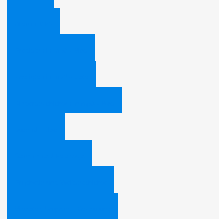
Alles in MP3
Predigten in mp3 - Blog
Predigten in mp3 - Liste
Kindergeschichten in mp3 - Blog
Jugend - Blog
Geschichte / Feiertage
Prophetie und Weltgeschichte
Silvester, Ursprung, Bedeutung