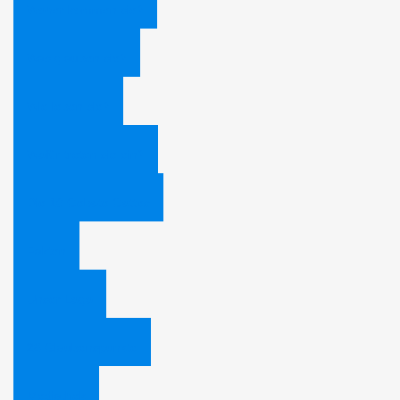
Woher kommen sie?
Was glauben sie?
Wie leben sie?
Wofür treten sie ein?
Die 10 Gebote Gottes
Fakten
Unser Logo
28 Glaubenspunkte
Mediathek