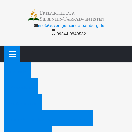
info@adventgemeinde-bamberg.de
09544 9849582
Startseite
Bücheraktion
Die Adventisten
Freikirche der Siebenten-Tags-Adventisten