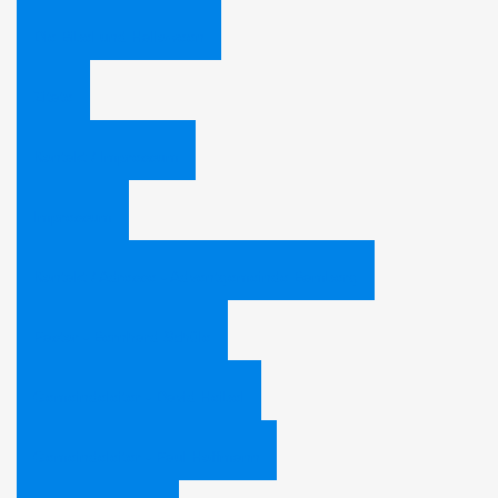
Die Bibel und Halloween
Zitate
Kontakt / Impressum
Impressum
Kontakt / Adresse - Adventgemeinde Bamberg
Pastor - Bernhard Schüle
Gemeindeleiter - David Heibel
Gemeindeleiter - Paul Hoffmann