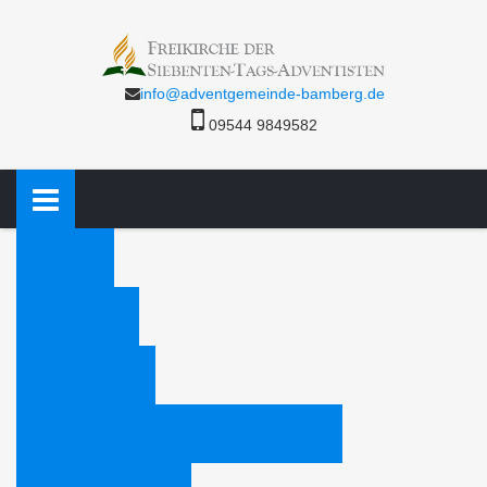
info@adventgemeinde-bamberg.de
09544 9849582
Startseite
Bücheraktion
Die Adventisten
Freikirche der Siebenten-Tags-Adventisten