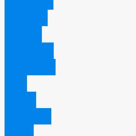
Woher kommen sie?
Was glauben sie?
Wie leben sie?
Wofür treten sie ein?
Die 10 Gebote Gottes
Fakten
Unser Logo
28 Glaubenspunkte
Mediathek