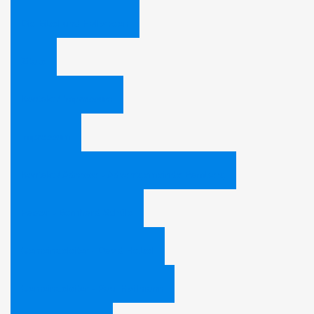
Die Bibel und Halloween
Zitate
Kontakt / Impressum
Impressum
Kontakt / Adresse - Adventgemeinde Bamberg
Pastor - Bernhard Schüle
Gemeindeleiter - David Heibel
Gemeindeleiter - Paul Hoffmann