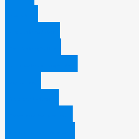
Alles in MP3
Predigten in mp3 - Blog
Predigten in mp3 - Liste
Kindergeschichten in mp3 - Blog
Jugend - Blog
Geschichte / Feiertage
Prophetie und Weltgeschichte
Silvester, Ursprung, Bedeutung