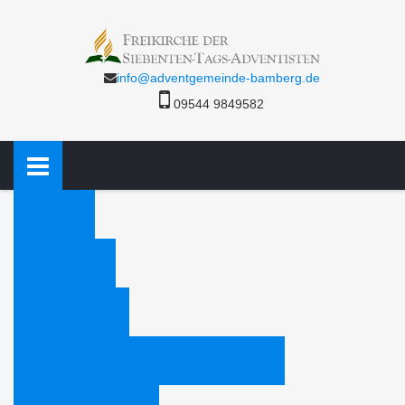
info@adventgemeinde-bamberg.de
09544 9849582
Startseite
Bücheraktion
Die Adventisten
Freikirche der Siebenten-Tags-Adventisten