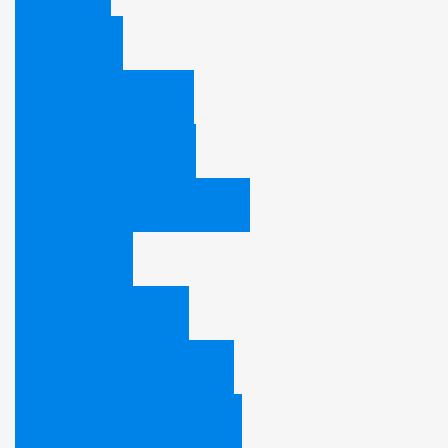
Alles in MP3
Predigten in mp3 - Blog
Predigten in mp3 - Liste
Kindergeschichten in mp3 - Blog
Jugend - Blog
Geschichte / Feiertage
Prophetie und Weltgeschichte
Silvester, Ursprung, Bedeutung