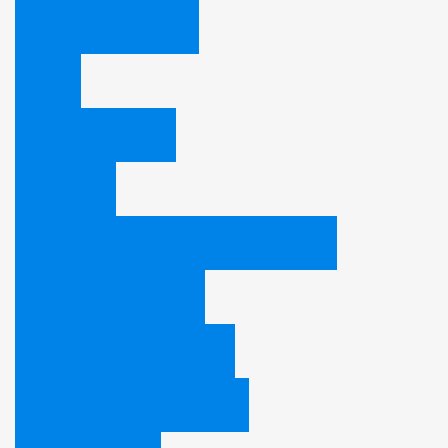
Die Bibel und Halloween
Zitate
Kontakt / Impressum
Impressum
Kontakt / Adresse - Adventgemeinde Bamberg
Pastor - Bernhard Schüle
Gemeindeleiter - David Heibel
Gemeindeleiter - Paul Hoffmann