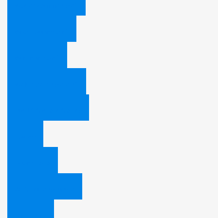
Woher kommen sie?
Was glauben sie?
Wie leben sie?
Wofür treten sie ein?
Die 10 Gebote Gottes
Fakten
Unser Logo
28 Glaubenspunkte
Mediathek